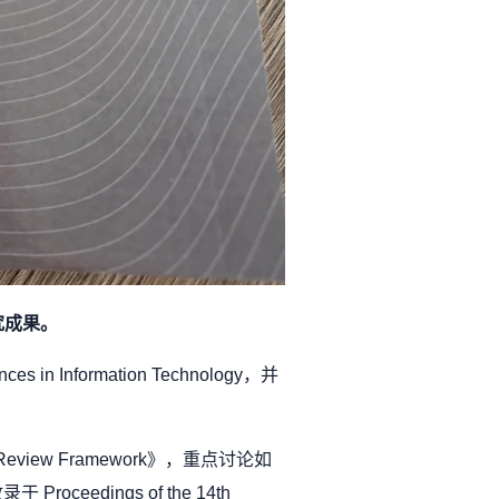
究成果。
 in Information Technology，并
ased Review Framework》，重点讨论如
edings of the 14th