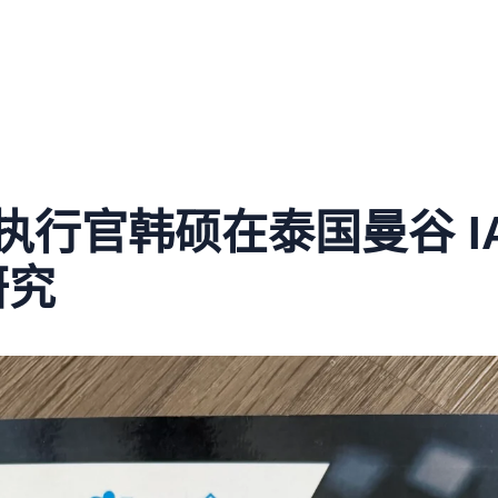
执行官韩硕在泰国曼谷 IAI
研究